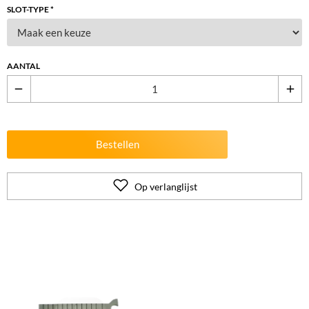
SLOT-TYPE *
AANTAL
remove
add
Bestellen
Op verlanglijst