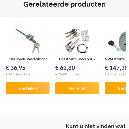
Gerelateerde producten
Cisa Ronde staartcilinder
Lips staartcilinder SKG2
€
36,95
€
62,80
€
147,30
€
44,71
incl. btw
€
75,99
incl. btw
€
178,23
incl. b
Bestellen
Bestellen
Beste
Kunt u niet vinden wat