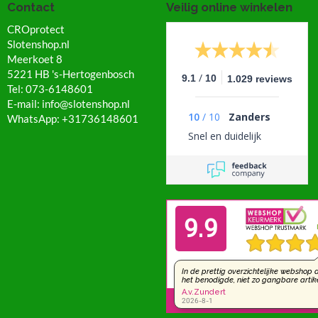
Contact
Veilig online winkelen
CROprotect
Slotenshop.nl
Meerkoet 8
5221 HB 's-Hertogenbosch
/
9.1
10
1.029 reviews
Tel: 073-6148601
E-mail: info@slotenshop.nl
10
/
10
Zanders
WhatsApp: +31736148601
Snel en duidelijk