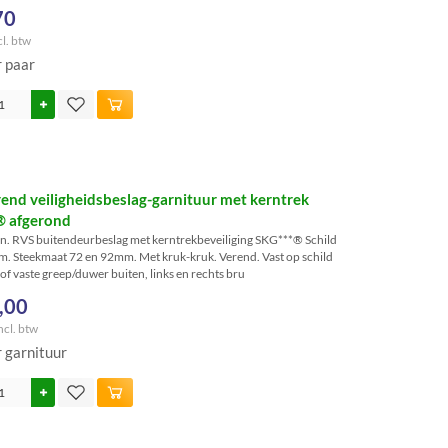
70
cl. btw
r paar
end veiligheidsbeslag-garnituur met kerntrek
® afgerond
. RVS buitendeurbeslag met kerntrekbeveiliging SKG***® Schild
 Steekmaat 72 en 92mm. Met kruk-kruk. Verend. Vast op schild
of vaste greep/duwer buiten, links en rechts bru
,00
ncl. btw
r garnituur