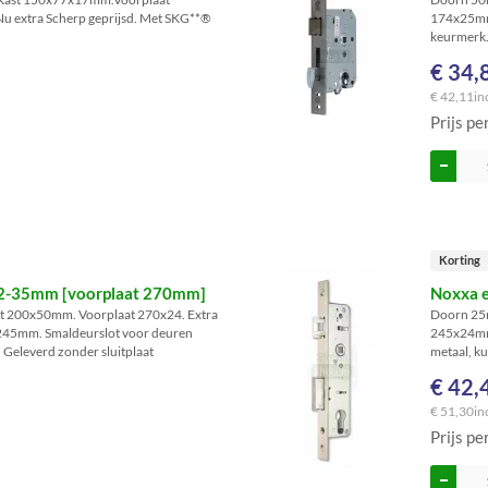
 extra Scherp geprijsd. Met SKG**®
174x25mm.
keurmerk.
€ 34,
€ 42,11
in
Prijs pe
Korting
92-35mm [voorplaat 270mm]
Noxxa 
 200x50mm. Voorplaat 270x24. Extra
Doorn 25
 245mm. Smaldeurslot voor deuren
245x24mm.
. Geleverd zonder sluitplaat
metaal, ku
€ 42,
€ 51,30
in
Prijs pe