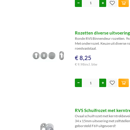
Rozetten diverse uitvoerin
Ronde RVS Binnendeur rozetten. 9
Met onderrozet. Keuze uit diverse ro
roestvaststaal.
€ 8,25
€ 9,98
incl. btw
RVS Schuifrozet met kerntr
Ovaal schuifrozet met kerntrekbevei
34 x 15mm uitvoering met zelfstellen
geborsteld F69 uitgevoerd!