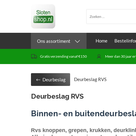
Home
Bestelinfo
Ons assortiment
Gratis verzending vanaf €150
Meer dan 30 jaar er
Deurbeslag RVS
Deurbeslag
Deurbeslag RVS
Binnen- en buitendeurbesl
Rvs knoppen, grepen, krukken, deurklinke