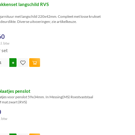
kkenset langschild RVS
garnituur met langschild 220x42mm. Compleet met losse krukset
eurdikte. Diverse uitvoeringen; zie artikelkeuze.
60
cl. btw
r set
plaatjes penslot
aatjes voor penslot 59x34mm. In Messing(MS) Roestvaststaal
of mat zwart (RVS)
0
. btw