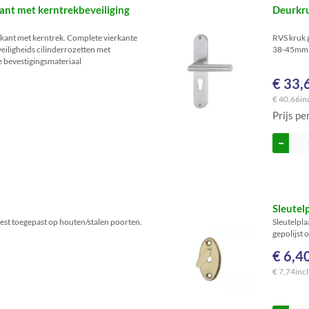
ant met kerntrekbeveiliging
Deurkru
rkant met kerntrek. Complete vierkante
RVS kruk 
eiligheids cilinderrozetten met
38-45mm d
e bevestigingsmateriaal
€ 33,
€ 40,66
in
Prijs pe
Sleutel
est toegepast op houten/stalen poorten.
Sleutelpl
gepolijst 
€ 6,4
€ 7,74
incl