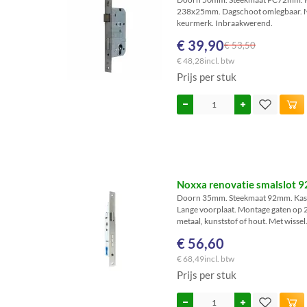
238x25mm. Dagschoot omlegbaar. Nu
keurmerk. Inbraakwerend.
€ 39,90
€ 53,50
€ 48,28
incl. btw
Prijs per stuk
Noxxa renovatie smalslot 
Doorn 35mm. Steekmaat 92mm. Kast
Lange voorplaat. Montage gaten op
metaal, kunststof of hout. Met wissel
€ 56,60
€ 68,49
incl. btw
Prijs per stuk