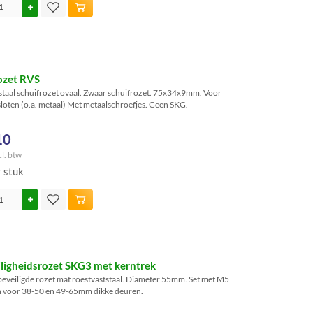
ozet RVS
staal schuifrozet ovaal. Zwaar schuifrozet. 75x34x9mm. Voor
loten (o.a. metaal) Met metaalschroefjes. Geen SKG.
10
cl. btw
r stuk
ligheidsrozet SKG3 met kerntrek
beveiligde rozet mat roestvaststaal. Diameter 55mm. Set met M5
 voor 38-50 en 49-65mm dikke deuren.