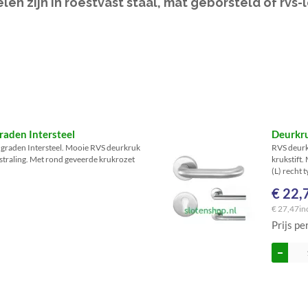
len zijn in roestvast staal, mat geborsteld of rvs-
aden Intersteel
Deurkr
 graden Intersteel. Mooie RVS deurkruk
RVS deurk
tstraling. Met rond geveerde krukrozet
krukstift
(L) recht 
€ 22,
€ 27,47
in
Prijs pe