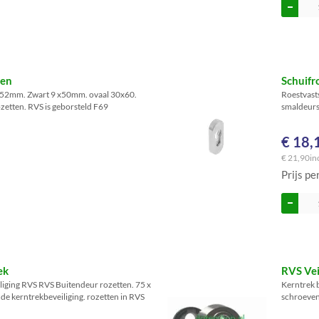
gen
Schuifr
x52mm. Zwart 9 x50mm. ovaal 30x60.
Roestvast
zetten. RVS is geborsteld F69
smaldeurs
€ 18,
€ 21,90
in
Prijs pe
ek
RVS Vei
liging RVS RVS Buitendeur rozetten. 75 x
Kerntrek 
de kerntrekbeveiliging. rozetten in RVS
schroeven