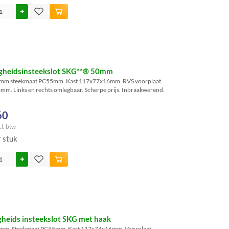
igheidsinsteekslot SKG**® 50mm
mm steekmaat PC55mm. Kast 117x77x16mm. RVS voorplaat
m. Links en rechts omlegbaar. Scherpe prijs. Inbraakwerend.
60
cl. btw
r stuk
igheids insteekslot SKG met haak
mm. Steekmaat PC55mm. Kast 117x74x16mm. Voorplaat