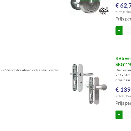
€ 62,
€ 75,87
in
Prijs pe
RVS ver
SKG***
s. Vast of draaibaar. ook als krukset te
Dieckmann
251x54mm.
draaibaar 
€ 139
€ 168,19
i
Prijs pe