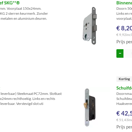
mef SKG**®
Binnend
7mm. Voorplaat 150x24mm.
Doorn 50
SKG 2 sterren keurmerk. Zonder
Links en 
a. metalen en aluminium deuren.
voorplaat
€ 8,2
€ 9,92
incl
Prijs pe
Korting
t
Schuif
leverbaar) Steekmaat PC72mm. Slotkast
Doornmaa
24mm rechthoekig. Links en rechts
Schuifdeur
verbaar. Verstevigd slot uti
Haakveren
€ 42,
€ 51,43
in
Prijs pe