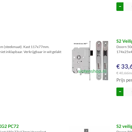
S2 Veil
m (steekmaat). Kast 117x77mm.
Doorn 50
t inklapbaar. Verkrijgbaar in wit gelakt
174x25x4m
€ 33,
€ 40,66
in
Prijs pe
 SKG2 PC72
S2 veil
Kast 150x77x17mm.Voorplaat
Doorn 50