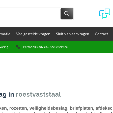
rmatie
Veelgestelde vragen
Sluitplan aanvragen
Contact
varing
Persoonlijk advies & Snelle service
ag in
roestvaststaal
n, rozetten, veiligheidsbeslag, briefplaten, afdeksc