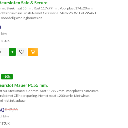
eursloten Safe & Secure
mm. Steekmaat 55mm. Kast 117x77mm. Voorplaat 174x20mm.
rechts bruikbaar. Zoals Nemef 1200 serie. Met RVS, WIT of ZWART
. Voordelig woningbouw slot.
0
. btw
r stuk
-10%
deurslot Mauer PC55 mm.
t 50. Steekmaat PC55mm. Kast 117x77mm. Voorplaat 174x20mm.
slot met Cilindersparing. Nemef maat 1200 serie. Met wissel.
d niet inklapbaar.
50
€ 47,20
cl. btw
r stuk