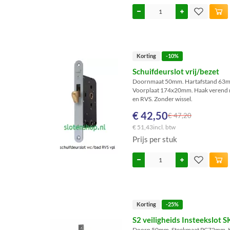
Korting
-10%
Schuifdeurslot vrij/bezet
Doornmaat 50mm. Hartafstand 63m
Voorplaat 174x20mm. Haak verend nie
en RVS. Zonder wissel.
€ 42,50
€ 47,20
€ 51,43
incl. btw
Prijs per stuk
Korting
-25%
S2 veiligheids Insteekslot
Doorn 50mm. Steekmaat PC72mm. 