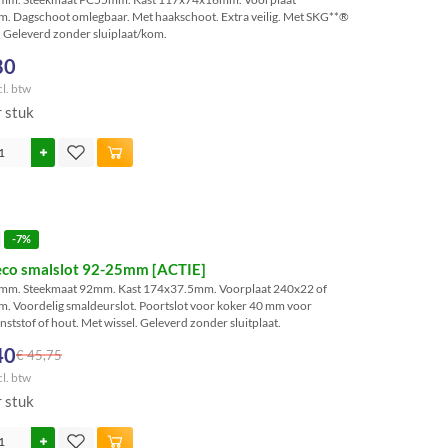
 Dagschoot omlegbaar. Met haakschoot. Extra veilig. Met SKG**®
 Geleverd zonder sluiplaat/kom.
80
cl. btw
r stuk
-7%
eco smalslot 92-25mm [ACTIE]
mm. Steekmaat 92mm. Kast 174x37.5mm. Voorplaat 240x22 of
 Voordelig smaldeurslot. Poortslot voor koker 40 mm voor
nststof of hout. Met wissel. Geleverd zonder sluitplaat.
40
€ 45,75
cl. btw
r stuk