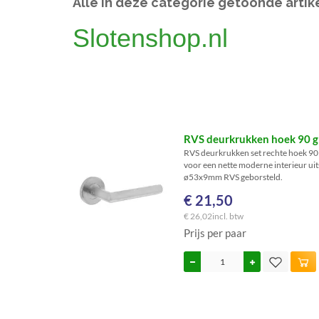
Alle in deze categorie getoonde artike
Slotenshop.nl
RVS deurkrukken hoek 90 gr
RVS deurkrukken set rechte hoek 90
voor een nette moderne interieur ui
ø53x9mm RVS geborsteld.
€ 21,50
€ 26,02
incl. btw
Prijs per paar