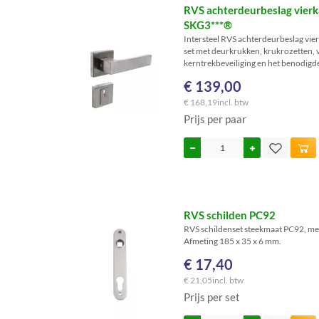
RVS achterdeurbeslag vierk
SKG3***®
Intersteel RVS achterdeurbeslag vie
set met deurkrukken, krukrozetten, v
kerntrekbeveiliging en het benodigd
€ 139,00
€ 168,19
incl. btw
Prijs per paar
RVS schilden PC92
RVS schildenset steekmaat PC92, me
Afmeting 185 x 35 x 6 mm.
€ 17,40
€ 21,05
incl. btw
Prijs per set