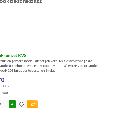
look beschikbaar.
ukken set RVS
rukken geveerd model. Als set geleverd. Met losse vervangbare
. Model (L) gebogen type H201 foto 1 Model (U) type H202 of Model
type H203 bij opties te bestellen. Inclusi
70
cl. btw
r paar