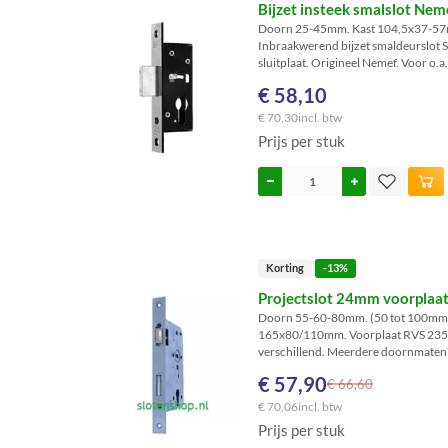
Bijzet insteek smalslot Ne
Doorn 25-45mm. Kast 104,5x37-5
Inbraakwerend bijzet smaldeurslot 
sluitplaat. Origineel Nemef. Voor o.
€ 58,10
€ 70,30
incl. btw
Prijs per stuk
Korting
-13%
Projectslot 24mm voorplaa
Doorn 55-60-80mm. (50 tot 100mm 
165x80/110mm. Voorplaat RVS 235x
verschillend. Meerdere doornmaten le
€ 57,90
€ 66,60
€ 70,06
incl. btw
Prijs per stuk