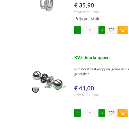
€ 35,90
€ 43,44
incl. btw
Prijs per stuk
RVS deurknoppen
Roestvaststaal knoppen. geborsteld rv
gebruiken.
€ 41,00
€ 49,61
incl. btw