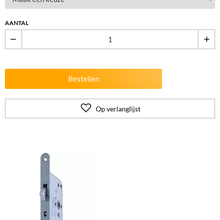
AANTAL
remove
add
Bestellen
Op verlanglijst