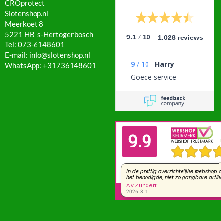
CROprotect
Slotenshop.nl
Meerkoet 8
5221 HB 's-Hertogenbosch
/
9.1
10
1.028 reviews
Tel: 073-6148601
E-mail: info@slotenshop.nl
9
/
10
Harry
WhatsApp: +31736148601
Goede service