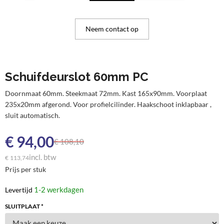
Neem contact op
Schuifdeurslot 60mm PC
Doornmaat 60mm. Steekmaat 72mm. Kast 165x90mm. Voorplaat
235x20mm afgerond. Voor profielcilinder. Haakschoot inklapbaar ,
sluit automatisch.
€
94,00
€
108,10
incl. btw
€
113,74
Prijs per stuk
1-2 werkdagen
Levertijd
SLUITPLAAT *