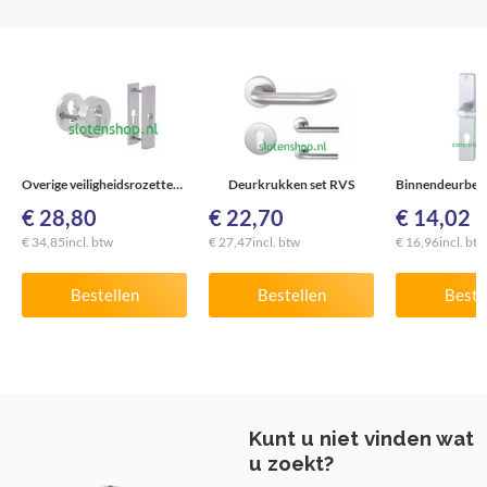
Overige veiligheidsrozetten SKG***®
Deurkrukken set RVS
€
28,80
€
22,70
€
14,02
€
34,85
incl. btw
€
27,47
incl. btw
€
16,96
incl. btw
Bestellen
Bestellen
Beste
Kunt u niet vinden wat
u zoekt?