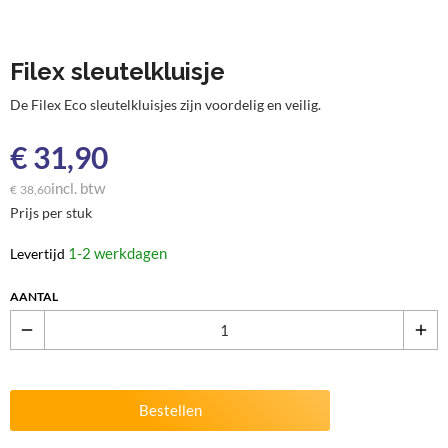
Filex sleutelkluisje
De Filex Eco sleutelkluisjes zijn voordelig en veilig.
€
31,90
incl. btw
€
38,60
Prijs per stuk
1-2 werkdagen
Levertijd
AANTAL
remove
add
Bestellen