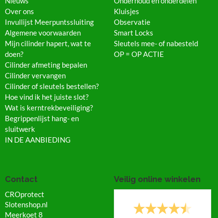
Nieuws
Onderhoud en onderdelen
Over ons
Kluisjes
Invullijst Meerpuntssluiting
Observatie
Algemene voorwaarden
Smart Locks
Mijn cilinder hapert, wat te
Sleutels mee- of nabesteld
doen?
OP = OP ACTIE
Cilinder afmeting bepalen
Cilinder vervangen
Cilinder of sleutels bestellen?
Hoe vind ik het juiste slot?
Wat is kerntrekbeveiliging?
Begrippenlijst hang- en
sluitwerk
IN DE AANBIEDING
Contact
Veilig online winkelen
CROprotect
Slotenshop.nl
Meerkoet 8