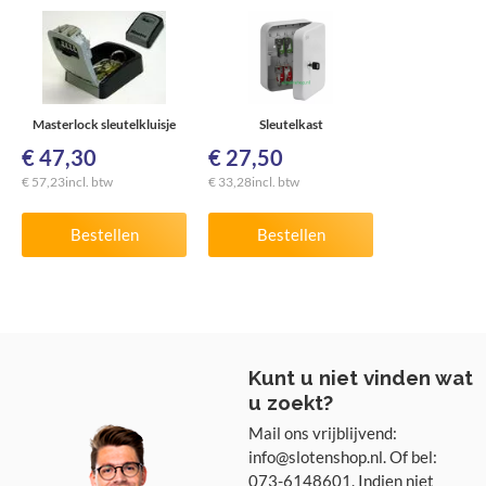
Masterlock sleutelkluisje
Sleutelkast
€
47,30
€
27,50
€
57,23
incl. btw
€
33,28
incl. btw
Bestellen
Bestellen
Kunt u niet vinden wat
u zoekt?
Mail ons vrijblijvend:
info@slotenshop.nl. Of bel:
073-6148601. Indien niet