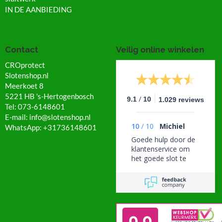
IN DE AANBIEDING
Contact
Veilig online winkelen
CROprotect
Slotenshop.nl
Meerkoet 8
5221 HB 's-Hertogenbosch
/
9.1
10
1.029 reviews
Tel: 073-6148601
E-mail: info@slotenshop.nl
10
/
10
Michiel
WhatsApp: +31736148601
Goede hulp door de
klantenservice om
het goede slot te
vinden. Het slot werd
snel bezorgd.