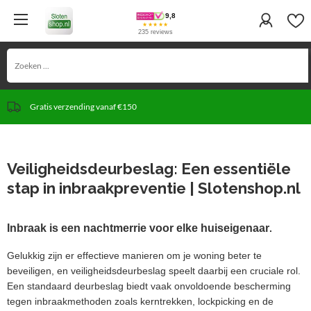
9,8
★★★★★
235 reviews
Gratis verzending vanaf €150
Meer dan 30 jaar ervaring
Persoonlijk advies & Snelle service
Veiligheidsdeurbeslag: Een essentiële
stap in inbraakpreventie | Slotenshop.nl
Inbraak is een nachtmerrie voor elke huiseigenaar
.
Gelukkig zijn er effectieve manieren om je woning beter te
beveiligen, en veiligheidsdeurbeslag speelt daarbij een cruciale rol.
Een standaard deurbeslag biedt vaak onvoldoende bescherming
tegen inbraakmethoden zoals kerntrekken, lockpicking en de