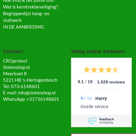
Wat is kerntrekbeveiliging?
Begrippenlijst hang- en
sluitwerk
IN DE AANBIEDING
Contact
Veilig online winkelen
CROprotect
Slotenshop.nl
Meerkoet 8
5221 HB 's-Hertogenbosch
/
9.1
10
1.029 reviews
Tel: 073-6148601
E-mail: info@slotenshop.nl
9
/
10
Harry
WhatsApp: +31736148601
Goede service