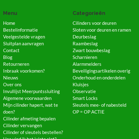
Menu
Categorieën
Home
Cilinders voor deuren
Bestelinformatie
Sloten voor deuren en ramen
Veelgestelde vragen
Deurbeslag
Sluitplan aanvragen
Raambeslag
Contact
Zwart bouwbeslag
Blog
Scharnieren
Retourneren
Alarmmelders
Inbraak voorkomen?
Beveiligingsartikelen overig
Nieuws
Onderhoud en onderdelen
Over ons
Kluisjes
Invullijst Meerpuntssluiting
Observatie
Algemene voorwaarden
Smart Locks
Mijn cilinder hapert, wat te
Sleutels mee- of nabesteld
doen?
OP = OP ACTIE
Cilinder afmeting bepalen
Cilinder vervangen
Cilinder of sleutels bestellen?
Hoe vind ik het juiste slot?