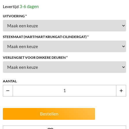
3-6 dagen
Levertijd
UITVOERING *
STEEKMAAT (HART/HART KRUKGAT-CILINDERGAT) *
VERLENGSET VOOR DIKKERE DEUREN *
AANTAL
remove
add
Bestellen