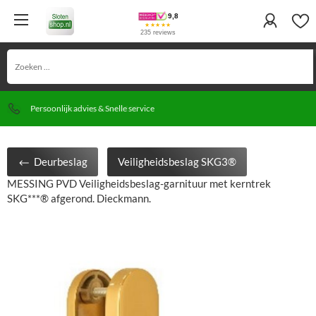
9,8
★★★★★
235 reviews
Gratis verzending vanaf €150
Meer dan 30 jaar ervaring
Persoonlijk advies & Snelle service
Deurbeslag
Veiligheidsbeslag SKG3®
MESSING PVD Veiligheidsbeslag-garnituur met kerntrek
SKG***® afgerond. Dieckmann.